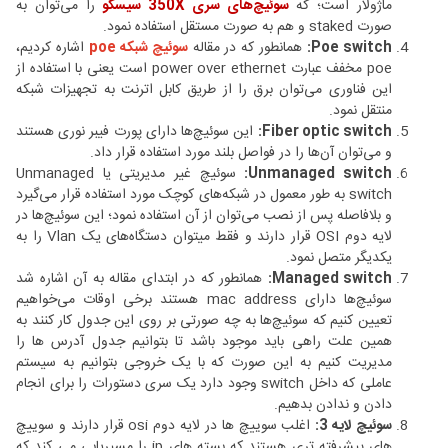
ماژولار است؛ که
سوئیچ‌های سری 350X سیسکو
را می‌توان به
صورت staked و هم به صورت مستقل استفاده نمود.
Poe switch:
همانطور که در مقاله
سوئیچ شبکه poe
اشاره کردیم،
poe مخفف عبارت power over ethernet است یعنی با استفاده از
این فناوری می‌توان برق را از طریق کابل اترنت به تجهیزات شبکه
منتقل نمود.
Fiber optic switch:
این سوئیچ‌ها دارای پورت فیبر نوری هستند
و می‌توان آن‌ها را در فواصل بلند مورد استفاده قرار داد.
Unmanaged switch:
سوئیچ غیر مدیریتی یا Unmanaged
switch به طور معمول در شبکه‌های کوچک مورد استفاده قرار می‌گیرد
و بلافاصله پس از نصب می‌توان از آن استفاده نمود؛ این سوئیچ‌ها در
لایه دوم OSI قرار دارند و فقط میتوان دستگاه‌های یک Vlan را به
یکدیگر متصل نمود.
Managed switch:
همانطور که در ابتدای مقاله به آن اشاره شد
سوئیچ‌ها دارای mac address هستند برخی اوقات می‌خواهیم
تعیین کنیم که سوئیچ‌ها به چه صورتی بر روی این جدول کار کنند به
همین علت راهی باید موجود باشد تا بتوانیم جدول آدرس ها را
مدیریت کنیم به این صورت که با یک خروجی بتوانیم به سیستم
عاملی که داخل switch وجود دارد یک سری دستورات را برای انجام
دادن و ندادن بدهیم.
سوئیچ‌ لایه 3:
اغلب سوییچ ها در لایه دوم osi قرار دارند و سوییچ
های پیشرفته تری هستند که بسته های ip را مسیریابی می کند که