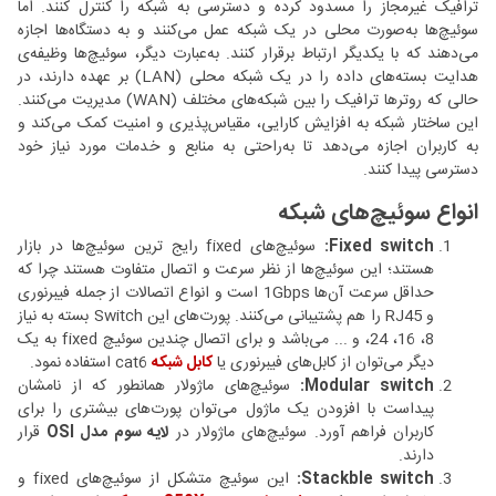
ترافیک غیرمجاز را مسدود کرده و دسترسی به شبکه را کنترل کنند. اما
سوئیچ‌ها به‌صورت محلی در یک شبکه عمل می‌کنند و به دستگاه‌ها اجازه
می‌دهند که با یکدیگر ارتباط برقرار کنند. به‌عبارت دیگر، سوئیچ‌ها وظیفه‌ی
هدایت بسته‌های داده را در یک شبکه محلی (LAN) بر عهده دارند، در
حالی که روترها ترافیک را بین شبکه‌های مختلف (WAN) مدیریت می‌کنند.
این ساختار شبکه به افزایش کارایی، مقیاس‌پذیری و امنیت کمک می‌کند و
به کاربران اجازه می‌دهد تا به‌راحتی به منابع و خدمات مورد نیاز خود
دسترسی پیدا کنند.
انواع سوئیچ‌های شبکه
Fixed switch:
سوئیچ‌های fixed رایج ترین سوئیچ‌ها در بازار
هستند؛ این سوئیچ‌‌ها از نظر سرعت و اتصال متفاوت هستند چرا که
حداقل سرعت آن‌ها 1Gbps است و انواع اتصالات از جمله فیبرنوری
و RJ45 را هم پشتیبانی می‌کنند. پورت‌های این Switch بسته به نیاز
8، 16، 24، و ... می‌باشد و برای اتصال چندین سوئیچ‌ fixed به یک
دیگر می‌توان از کابل‌های فیبرنوری یا
کابل شبکه
cat6 استفاده نمود.
Modular switch:
سوئیچ‌های ماژولار همانطور که از نامشان
پیداست با افزودن یک ماژول می‌توان پورت‌های بیشتری را برای
کاربران فراهم آورد. سوئیچ‌‌های ماژولار در
لایه سوم مدل OSI
قرار
دارند.
Stackble switch:
این سوئیچ متشکل از سوئیچ‌های fixed و