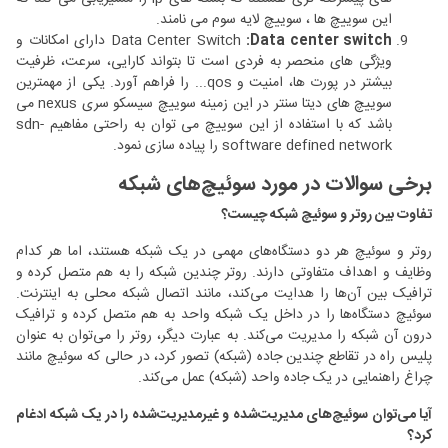
این سوییچ ها ، سوییچ لایه سوم می نامند.
:Data center switch
Data Center Switch
دارای امکانات و
ویژگی های منحصر به فردی است تا بتواند کارایی، سرعت، ظرفیت
بیشتر در پورت ها، امنیت و qos... را فراهم آورد. یکی از مهمترین
سوییچ های دیتا سنتر در این زمینه سوییچ سیسکو سری nexus می
باشد که با استفاده از این سوییچ می توان به راحتی مفاهیم sdn-
software defined network را پیاده سازی نمود.
برخی سوالات در مورد سوئیچ‌های شبکه
تفاوت بین روتر و سوئیچ شبکه چیست؟
روتر و سوئیچ هر دو دستگاه‌های مهمی در یک شبکه هستند، اما هر کدام
وظایف و اهداف متفاوتی دارند. روتر چندین شبکه را به هم متصل کرده و
ترافیک بین آن‌ها را هدایت می‌کند، مانند اتصال شبکه محلی به اینترنت.
سوئیچ دستگاه‌ها را در داخل یک شبکه واحد به هم متصل کرده و ترافیک
درون آن شبکه را مدیریت می‌کند. به عبارت دیگر، روتر را می‌توان به عنوان
پلیس راه در تقاطع چندین جاده (شبکه) تصور کرد، در حالی که سوئیچ مانند
چراغ راهنمایی در یک جاده واحد (شبکه) عمل می‌کند.
آیا می‌توان سوئیچ‌های مدیریت‌شده و غیرمدیریت‌شده را در یک شبکه‌ ادغام
کرد؟