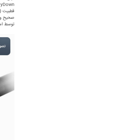
KeyUp/KeyDown) و هم‌ترازی انتهای روکش 
توسط استاندارد TIA-568 تایید شده است و برای ک