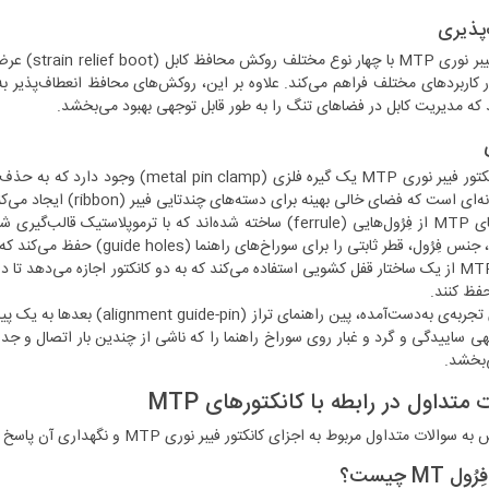
‌پذیری
کانکتور فیبر
که مدیریت کابل در فضاهای تنگ را به طور قابل توجهی بهبود می‌بخشد.
داخل کانکتور فیبر نوری MTP یک گیره فل
است که فضای خالی بهینه برای دسته‌های چندتایی فیبر (ribbon) ایجاد می‌کند تا از آسیب به فیبرها جلوگیری شود.
کانکتورهای MTP از فِرُول‌هایی (ferrule) ساخته شده‌اند که با ترم
، قطر ثابتی را برای سوراخ‌های راهنما (guide holes) حفظ می‌کند که منجر به اتصالات فیزیکی قابل اعتمادتر می‌شود.
کانکتور MTP از یک ساختار قفل کشویی استفاده می‌کند که به دو کانکتور اجازه می‌د
 حفظ کنند.
بر اساس تجربه‌ی به‌دست‌آمده، پی
هی ساییدگی و گرد و غبار روی سوراخ راهنما را که ناشی از چندین بار اتصال و ج
‌بخشد.
 متداول در رابطه با کانکتورهای MTP
والات متداول مربوط به اجزای کانکتور فیبر نوری MTP و نگهداری آن پاسخ می‌دهد.
 MT چیست؟