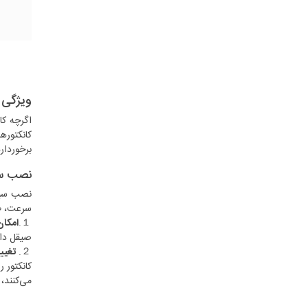
ویژگی کا
برخوردار
نصب سا
سرعت، طراحی کانکتور MTP با قا
１.
امکان با
صیقل داد
２.
تغییر
می‌کنند، 