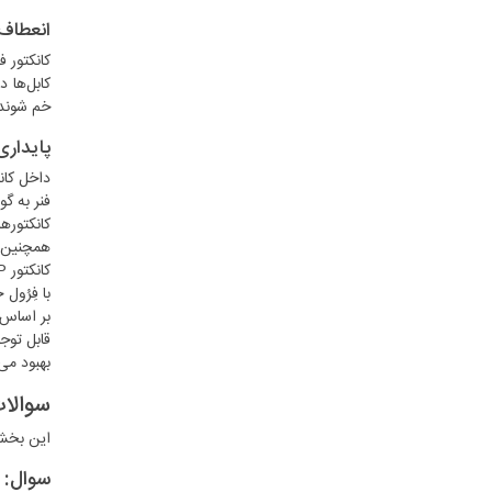
انعطاف
خم شوند 
پایداری
فنر به گونه‌ای 
همچنین، جنس فِرُول
با فِرُول
قابل توج
بهبود می
سوالات
این بخش به س
سوال: فِرُول