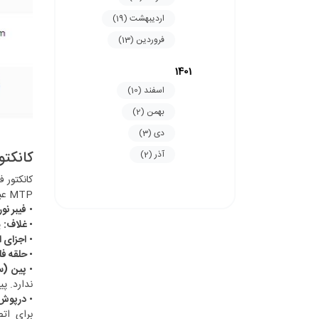
اردیبهشت (19)
فروردین (13)
1401
اسفند (10)
بهمن (2)
دی (3)
کانکتوری نری P
آذر (2)
MTP عبارتند از:
•
فیبر نو
•
غلاف:
پ
•
اجزای ا
•
حلقه فل
•
پین (سوز
ندارد. پ
•
درپوش گ