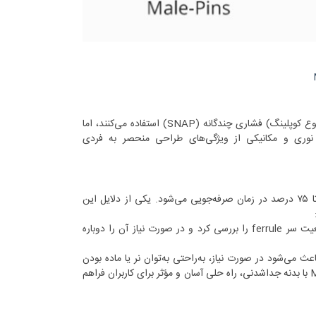
اگرچه کانکتورهای فیبر MPO و کانکتورهای فیبرMTP از نظر شکل ظاهری و نوع اتصال (نوع کوپلینگ) فشاری چندگانه (SNAP) استفاده می‌کنند، اما
ده‌اند برای بهبود عملکرد نوری و مکانیکی از ویژگی‌های طراحی منحصر به فردی
نصب سیستم MTP نسبت به سیستم‌های فیبر سنتی بسیار سریع‌تر است، به طوری که تا ۷۵ درصد در زمان صرفه‌جویی می‌شود. یکی از دلایل این
: با جدا شدن بدنه، به‌راحتی می‌توان وضعیت سر ferrule را بررسی کرد و در صورت نیاز آن را دوباره
ث می‌شود در صورت نیاز، به‌راحتی به‌توان نر یا ماده بودن
کانکتور را تغییر داد، بدون اینکه نیاز به تهیه کانکتور جدیدی باشد. بنابراین، کانکتورهای MTP با بدنه جداشدنی، راه‌ حلی آسان و مؤثر برای کاربران فراهم