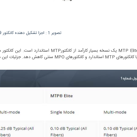
تصویر 1 : اجزا تشکیل دهنده کانکتور ®MTP
رهای MPO سنتی کاهش دهد. جزئیات این مقایسه در ادامه ارائه خواهد شد.