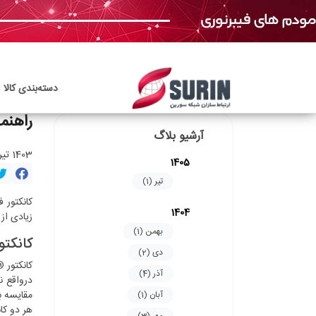
دسته‌بندی‌ کالا
راهنما
آرشیو بلاگ
1403 تیر 12, سه‌شنبه
1405
تیر (1)
1404
زیادی از این کابل در شبکه‌
بهمن (1)
کانکتور®MTP و O
دی (2)
آذر (4)
مقایسه بین کابل‌های ®MTP و O
آبان (1)