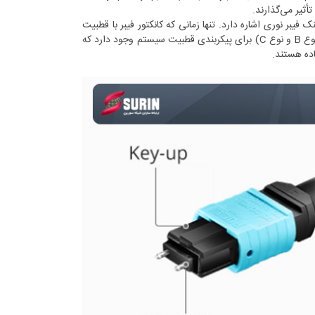
Pino) در ارتباطات فیبر نوری به همخوانی بین فرستنده (Tx) و گیرنده (Rx) لینک فیبر نوری اشاره دارد. تنها زمانی که کانکتور فیبر با قطبیت
صحیح وصل شود، فرآیند انتقال دیتا به صورت عادی انجام خواهد شد. سه روش (نوع A، نوع B و نوع C) برای پیکربندی قطبیت سیستم وجود دارد که