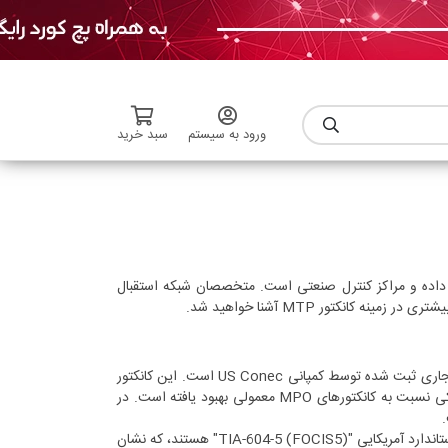
ورود به سیستم
سبد خرید
مانند مراکز داده و مراکز کنترل صنعتی است. متخصصان شبکه استقبال
کانکتور ®MTP مخفف عبارت Multi-fiber Termination Push-on است و یک علامت تجاری ثبت شده توسط کمپانی US Conec است. این کانکتور
درواقع نسخه ارتقا یافته کانکتورهای MPO است که از لحاظ کارایی، عملکرد نوری و مکانیکی نسبت به کانکتورهای MPO معمولی بهبود یافته است. در
هر دو کانکتور فیبر نوری MTP و MPO مطابق با استاندارد بین المللی "IEC-61754-5" و استاندارد آمریکایی "TIA-604-5 (FOCIS5)" هستند، که نشان