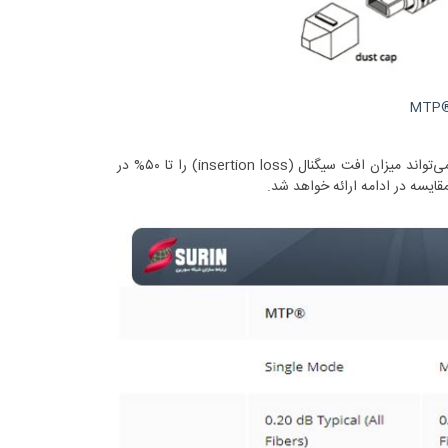
کانکتور MTP Elite یک نسخه بسیار کارآمد از کانکتورMTP استاندارد است. این کانکتور می‌تواند میزان افت سیگنال (insertion loss) را تا ۵۰% در