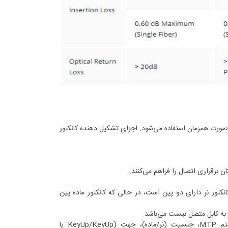
بر نوری به صورت همزمان استفاده می‌شود. اجزای تشکیل دهنده کانکتور
ن برقراری اتصال را فراهم می‌کنند.
 ماده متمایز می‌کنند. کانکتور نر دارای دو پین است، در حالی که کانکتور ماده پین
ه به کابل متصل نیست می‌باشد.
برای اتصال دو کانکتورMTP، یک کانکتور باید نر و دیگری ماده باشد. در یک سیستم MTP، جنسیت (نر/ماده)، جهت (KeyUp/KeyUp یا