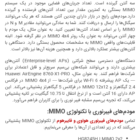
سه آنتن گیرنده است. تعداد جریان‌های فضایی موجود در یک سیستم
MIMO بستگی به کمترین مقدار بین تعداد آنتن‌های فرستنده و گیرنده
دارد.مودم‌های رایج در بازار دارای چندین آنتن هستند که هر یک می‌توانند
سیگنال‌ها را ارسال و دریافت کنند. شما به سادگی می‌توانید مقادیر M و N در
MIMO را بر اساس تعداد آنتن‌ها تعیین کنید. به عنوان مثال، یک مودم با
چهار آنتن می‌تواند به عنوان یک روتر MIMO 4x4 در نظر گرفته شود. البته
قابلیت‌های واقعی MIMO به مشخصات محصول بستگی دارد. دستگاهی با
آنتن‌های بیشتر عملکرد بالاتری دارد و همچنین هزینه آن‌ها نیز بالاتر است.
دستگاه‌های دسترسی سطح شرکتی (Enterprise-level APs) آنتن‌های
بیشتری دارند و می‌توانند شبکه‌های بی‌سیم سریع‌تر و قابل اعتمادتر برای
شرکت‌ها فراهم کنند. به عنوان مثال، Huawei AirEngine 8760-X1-PRO
— یک AP پیشرفته Wi-Fi 6 برای شرکت‌ها — از MIMO 4x4 در فرکانس
2.4 گیگاهرتز و MIMO 12x12 در فرکانس 5 گیگاهرتز پشتیبانی می‌کند. این
AP دارای 16 آنتن است و از نرخ انتقال تا 10.75 گیگابیت بر ثانیه پشتیبانی
می‌کند، که تجربه بی‌سیم مشابه فیبر نوری را برای کاربران فراهم می‌آورد.
مودم‌های فیبرنوری با تکنولوژی MIMO:
تمامی
مودم‌های فیبرنوری هواوی و فایبرهوم
از تکنولوژی MIMO پشتیبانی
می‌کنند که در زیر تعدادی از آن‌ها را معرفی می‌نماییم:
HG8245H | MIMO 2x2