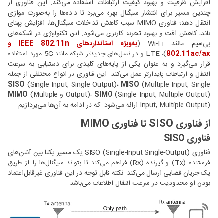
افزایش ظرفیت و بهبود کیفیت ارتباطات استفاده می‌کند. این فناوری از
چندین مسیر برای انتشار سیگنال بهره می‌برد تا داده‌ها را به‌صورت موازی
انتقال دهد؛ فناوری MIMO سبب کاهش تداخلات سیگنال‌ها، افزایش پهنای
باند، کاهش افت و بهبود تجربه کاربری می‌شود. این تکنولوژی در شبکه‌های
بی‌سیم مانند Wi-Fi (
به‌ویژه استانداردهای IEEE 802.11n و
802.11ac/ax
)، LTE و در نسل‌های جدیدتر شبکه مانند 5G مورد استفاده
قرار می‌گیرد و به عنوان یکی از پایه‌های کلیدی برای دستیابی به سرعت
انتقال و ارتباطات پایدارتر عمل می‌کند. این فناوری در انواع مختلفی از جمله
SISO
(Single Input, Single Output)،
MISO
(Multiple Input, Single
(Single Input, Multiple Output) و
SIMO
Output)،
(Multiple
MIMO
Input, Multiple Output) ارائه می‌شود. که در ادامه به آن‌ها می‌پردازیم.
از فناوری SISO تا فناوری MIMO
فناوری SISO
فناوری SISO (Single-Input Single-Output) یک مسیر یکتا بین آنتن‌های
فرستنده (Tx) و گیرنده (Rx) فراهم می‌کند تا بتواند سیگنال‌ها را از طریق
یک جریان فضایی ارسال می‌کند. نکته قابل توجه در این فناوری غیرقابل‌اعتماد
بودن او محدودیت در سرعت انتقال اطلاعات می‌باشد.