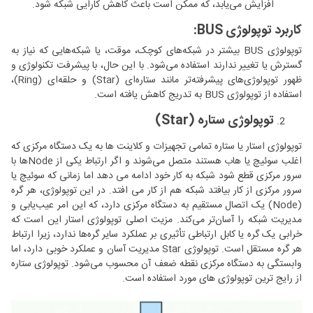
افزایش می‌یابد، که ممکن است باعث کاهش کارایی شبکه شود.
کاربرد توپولوژی BUS:
توپولوژی BUS بیشتر در شبکه‌های کوچک، موقت، یا شبکه‌هایی که نیاز به
گسترش یا تغییر ندارند استفاده می‌شود. با این حال، با پیشرفت تکنولوژی و
ظهور توپولوژی‌های پیشرفته‌تر مانند ستاره‌ای (Star) و حلقه‌ای (Ring)،
استفاده از توپولوژی BUS به تدریج کاهش یافته است.
توپولوژی ستاره (Star)
توپولوژی استار یا ستاره تمامی تجهیزات و کلاینت ها به یک دستگاه مرکزی که
اغلب سوئیچ یا هاب هستند متصل می‌شوند و اگر ارتباط یکی از Nodeها با
سرور مرکزی قطع شود شبکه به کار خود ادامه می دهد اما زمانی که سوئیچ یا
سرور مرکزی از کار بیافتد شبکه هم از کار می افتد. در این توپولوژی، هر گره
(Node) یک اتصال مستقیم به دستگاه مرکزی دارد، که این امر عیب‌یابی و
مدیریت شبکه را آسان‌تر می‌کند. مزیت اصلی توپولوژی استار این است که
خرابی یک گره یا کابل ارتباطی تأثیری بر عملکرد سایر گره‌ها ندارد، زیرا ارتباط
هر گره مستقل است. توپولوژی Star مدیریت آسان و عملکرد خوبی دارد، اما
وابستگی به دستگاه مرکزی نقطه ضعف آن محسوب می‌شود. توپولوژی ستاره
از رایج ترین توپولوژی های مورد استفاده است.