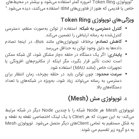
"توپولوژی Token Ring امروزه کمتر استفاده می‌شود و بیشتر در محیط‌های
خاص یا قدیمی که هنوز از فناوری‌های IBM استفاده می‌کنند، دیده می‌شود."
ویژگی‌های توپولوژی Token Ring
کنترل دسترسی به شبکه:
استفاده از توکن به‌صورت منظم، دسترسی
کنترل‌شده به رسانه ارتباطی را تضمین می‌کند.
کاهش تصادم:
برخلاف توپولوژی‌های مانند Bus، در اینجا تصادم
داده‌ها به دلیل وجود توکن به حداقل می‌رسد.
پایداری:
اگر یک دستگاه در حلقه دچار مشکل شود، کل شبکه ممکن
است تحت تأثیر قرار بگیرد، مگر اینکه از مکانیزم‌های افزونگی یا
تجهیزات خاص (مانند MAU) استفاده شود.
سرعت محدود:
چون توکن باید در حلقه بچرخد، زمان انتظار برای
دسترسی به رسانه می‌تواند زیاد شود، به‌ویژه در شبکه‌های با تعداد
دستگاه‌های بالا.
توپولوژی مش (Mesh)
توپولوژی Mesh هر Node شبکه را با چندین Node دیگر در شبکه مرتبط
می‌کند؛ به این صورت که هر Clinet با یک لینک اختصاصی نقطه به نقطه و
به شکل مستقیم به تمامی Clientهای دیگر متصل می‌شود. توپولوژی Mesh
به دو گروه زیر تقسیم می شوند: