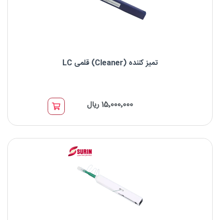
تمیز کننده (Cleaner) قلمی LC
تمیز کننده (Cleaner) قلمی LC
15٬000٬000 ریال
برای کانکتور LC و MU
برای پالیش APC و UPC
فرول‌های قابل استفاده 1.25mm