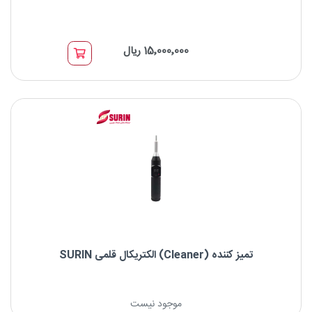
دستمال بدون پرز KIMTECH
15٬000٬000 ریال
نرم و ملایم بدون ایجاد پرز بر روی سطوح
قدرت پاک کنندگی
دارای ساختار سلولزی، نرم و غیر ساینده
تمیز کننده (Cleaner) الکتریکال قلمی SURIN
Cleaner الکتریکال قلمی SURIN
موجود نیست