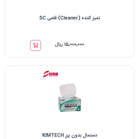
تمیز کننده (Cleaner) قلمی SC
کلینر قلمی SC
15٬000٬000 ریال
برای کانکتور FC,SC,ST
برای پالیش APC و UPC
فرول‌های قابل استفاده 2.5mm
دستمال بدون پرز KIMTECH