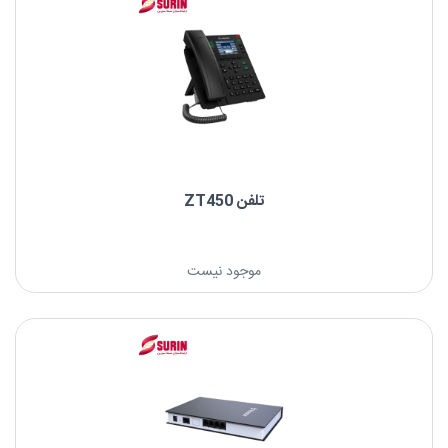
تلفن ZT450
نام: تلفن ZT450
موجود نیست
برند: لنایزر