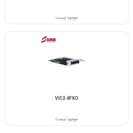
نام: Gatway FXO 8 Port
موجود نیست
نام برند: گرنداستریم
VIC2 4FXO
موجود نیست