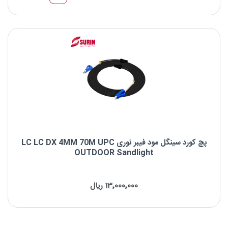
نوع اسپلیتر: اسپلیتر قلمی PLC
برند : SandLight
نوع کانکتور: SC
پچ کورد سینگل مود فیبر نوری LC LC DX 4MM 70M UPC
OUTDOOR Sandlight
پچ کورد سینگل مود فیبر نوری LC LC DX 4MM 70M UPC OUTDOOR
Sandlight
13٬000٬000 ریال
برند :Sandlight
نوع کانکتور : LC UPC to LC UPC
نوع فیبر : OS2 9/125μm
طول موج : 1310/1550nm