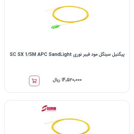
پیگتیل سینگل مود فیبر نوری SC SX 1/5M APC SandLight
پیگتیل سینگل مود فیبر نوری SC SX 1/5M APC SandLight
14٬520٬000 ریال
برند : SandLight
نوع کانکتور SC : A
نوع فیبر : OS2 9/125μm
نوع پالیش : APC SandLight
بسته 12تایی