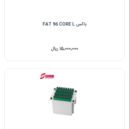
باکس FAT 96 CORE L
باکس FAT 96 CORE L
15٬000٬000 ریال
کانکتور : SC ,LC ,FC
تعداد کاست : حداکثر 4 کاست
ظرفیت : 96~48 کور