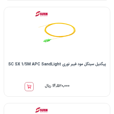
نوع فیبر: Singlemode
نوع کانکتور: SC/UPC
پیگتیل سینگل مود فیبر نوری SC SX 1/5M APC SandLight
پیگتیل سینگل مود فیبر نوری SC SX 1/5M APC SandLight
14٬520٬000 ریال
برند : SandLight
نوع کانکتور SC : A
نوع فیبر : OS2 9/125μm
نوع پالیش : APC SandLight
بسته های 12 تایی