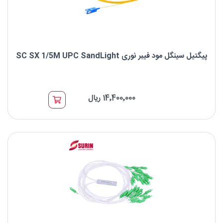
پیگتیل سینگل مود فیبر نوری SC SX 1/5M UPC SandLight
پیگتیل سینگل مود فیبر نوری SC SX 1/5M UPC SandLight
14٬400٬000 ریال
برند : SandLight
نوع کانکتور SC : A
نوع فیبر : OS2 9/125μm
نوع پالیش : UPC SandLight
بسته های 12 تایی