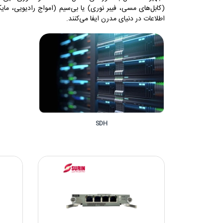
(کابل‌های مسی، فیبر نوری) یا بی‌سیم (امواج رادیویی، مای
جایگاه در GPON
اطلاعات در دنیای مدرن ایفا می‌کنند.
لاین ترمینال
تعداد کارت سرویس -
قابل نصب
3
تعداد پورت
4* GE
SDH