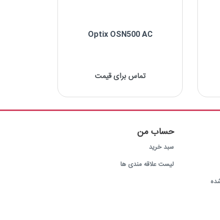
Optix OSN500 AC
Optix OSN500 AC
تماس برای قیمت
کاربرد: E1,Ethernet-over-STM1
جایگاه در GPON: لاین ترمینال
حساب من
سبد خرید
لیست علاقه مندی ها
ده