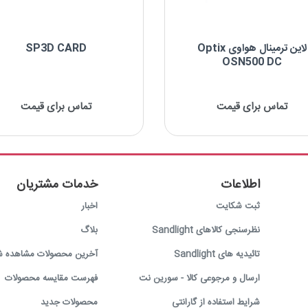
لاین ترمینال هواوی Optix
SP3D CARD
OSN500 DC
Optix OSN5
تماس برای قیمت
تماس برای قیمت
کاربرد: E1,Ethernet-over-STM1
جایگاه در GPON: لاین ترمینال
اطلاعات
خدمات مشتریان
ثبت شکایت
اخبار
نظرسنجی کالاهای Sandlight
بلاگ
تائیدیه های Sandlight
آخرین محصولات مشاهده ش
ارسال و مرجوعی کالا - سورین نت
فهرست مقایسه محصولات
شرایط استفاده از گارانتی
محصولات جدید