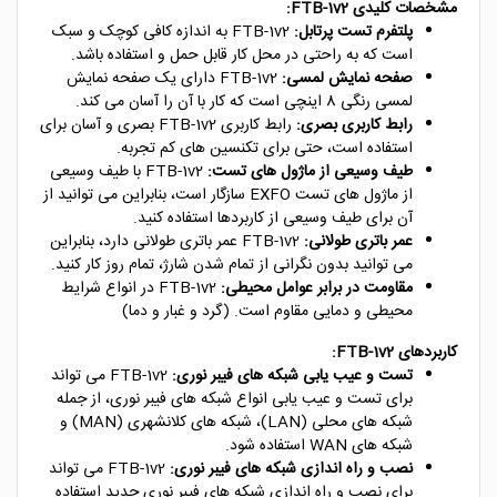
مشخصات کلیدی FTB-1v2:
پلتفرم تست پرتابل:
FTB-1v2 به اندازه کافی کوچک و سبک
است که به راحتی در محل کار قابل حمل و استفاده باشد.
صفحه نمایش لمسی:
FTB-1v2 دارای یک صفحه نمایش
لمسی رنگی 8 اینچی است که کار با آن را آسان می کند.
رابط کاربری بصری:
رابط کاربری FTB-1v2 بصری و آسان برای
استفاده است، حتی برای تکنسین های کم تجربه.
طیف وسیعی از ماژول های تست:
FTB-1v2 با طیف وسیعی
از ماژول های تست EXFO سازگار است، بنابراین می توانید از
آن برای طیف وسیعی از کاربردها استفاده کنید.
عمر باتری طولانی:
FTB-1v2 عمر باتری طولانی دارد، بنابراین
می توانید بدون نگرانی از تمام شدن شارژ، تمام روز کار کنید.
مقاومت در برابر عوامل محیطی:
FTB-1v2 در انواع شرایط
محیطی و دمایی مقاوم است. (گرد و غبار و دما)
کاربردهای FTB-1v2:
تست و عیب یابی شبکه های فیبر نوری:
FTB-1v2 می تواند
برای تست و عیب یابی انواع شبکه های فیبر نوری، از جمله
شبکه های محلی (LAN)، شبکه های کلانشهری (MAN) و
شبکه های WAN استفاده شود.
نصب و راه اندازی شبکه های فیبر نوری:
FTB-1v2 می تواند
برای نصب و راه اندازی شبکه های فیبر نوری جدید استفاده