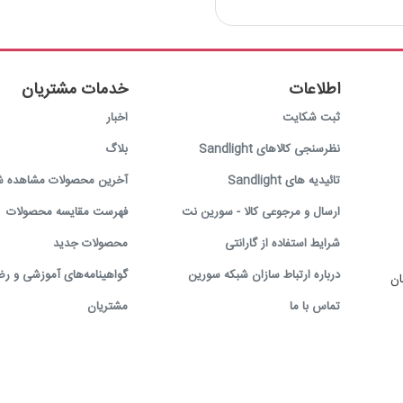
برند :SandLight
نوع فیبر: Singlemode
نوع کانکتور: SC/UPC
اطلاعات
خدمات مشتریان
ثبت شکایت
اخبار
نظرسنجی کالاهای Sandlight
بلاگ
تائیدیه های Sandlight
آخرین محصولات مشاهده ش
ارسال و مرجوعی کالا - سورین نت
فهرست مقایسه محصولات
شرایط استفاده از گارانتی
محصولات جدید
درباره ارتباط سازان شبکه سورین
گواهینامه‌های آموزشی و رض
ان
تماس با ما
مشتریان