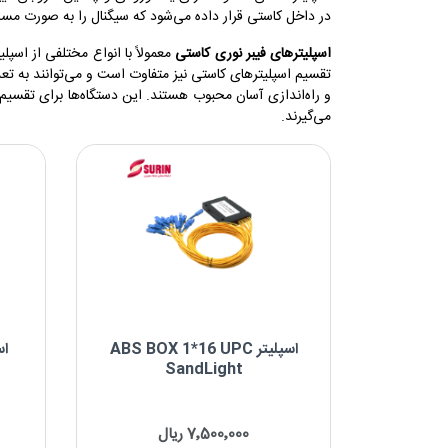
در داخل کاستی قرار داده می‌شود که سیگنال را به صورت مس
نوع اسپلیتر
ABS Box
اسپلیترهای فیبر نوری کاستی
تقسیم اسپلیترهای کاستی نیز متفاوت است و می‌توانند به تع
نوع کانکتور
می‌گیرند.
SC/UPC
نوع پیکربندی
8 * 1
16 * 1
نام
FO SPLITTER
CASET 1*8 UPC
اسپلیتر ABS BOX 1*16 UPC
SandLight
اسپلیتر ABS BOX 1*16 UPC SandLight
اسپلیتر andLight
7٬500٬000 ریال