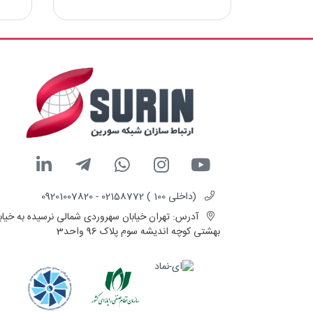
برند: SandLight
نوع فیبر: Singlemode
نوع کانکتور: SC/UPC
(داخلی 100 ) 02158772 - 09201007820
آدرس:
تهران خیابان سهروردی شمالی نرسیده به خیاب
بهشتی کوچه اندیشه سوم پلاک 96 واحد3