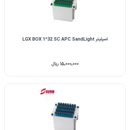
اسپلیتر LGX BOX 1*32 SC APC SandLight
اسپلیتر LGX BOX 1*32 SC APC SandLight
15٬000٬000 ریال
برند : SandLight
نوع فیبر: Singlemode
نوع کانکتور: SC/APC