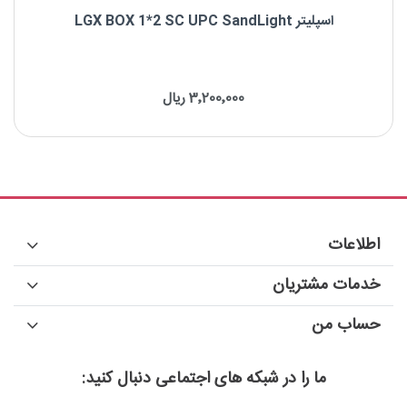
اسپلیتر LGX BOX 1*2 SC UPC SandLight
اسپلیتر LGX BOX 1*2 SC UPC SandLight
3٬200٬000 ریال
برند : SandLight
نوع فیبر: Singlemode
نوع کانکتور: SC/UPC
اطلاعات
خدمات مشتریان
حساب من
ما را در شبکه های اجتماعی دنبال کنید: