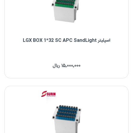
اسپلیتر LGX BOX 1*32 SC APC SandLight
اسپلیتر LGX BOX 1*32 SC APC SandLight
15٬000٬000 ریال
برند : SandLight
نوع فیبر: Singlemode
نوع کانکتور: SC/APC