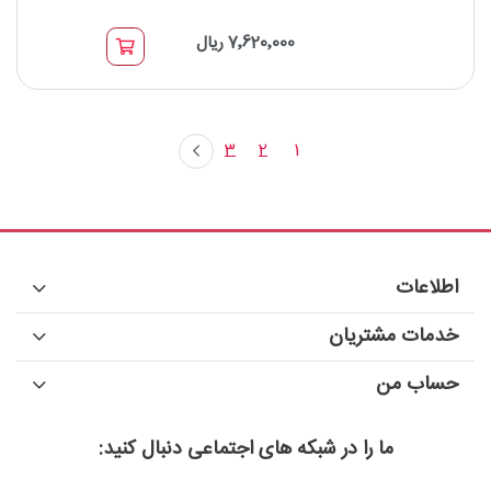
اسپلیتر قلمی فیبر نوری SC APC 1*2 SandLight
7٬620٬000 ریال
نوع اسپلیتر: اسپلیتر قلمی PLC
برند : SandLight
نوع کانکتور: SC
3
2
1
اطلاعات
خدمات مشتریان
حساب من
ما را در شبکه های اجتماعی دنبال کنید: