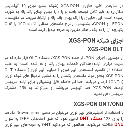
در سال‌های اخیر، فناوری XGS-PON (شبکه پسیو نوری 10 گیگابایتی
متقارن) به طور کامل توسعه یافته و با دارا بودن پهنای باند بالا به شهرت
رسیده است. این فناوری با ارائه پهنای باند بالا و ارتباط سریعتر‌ در مقایسه با
EPON و GPON، پشتیبانی از نرخ داده‌های متقارن تا 10Gb/s با QoS
یکپارچه آن را به یک راهکار مقرون به صرفه‌ تبدیل کرده است.
اجزای شبکه XGS-PON
XGS-PON OLT
از مهمترین اجزای PON، از جمله XGS-PON، دستگاه OLT قرار دارد که در
سایت مرکزی ارائه‌دهندگان خدمات پهنای باند واقع شده است. به علت
استفاده از تقسیم کننده‌های فیبر نوری (اسپلیتر فیبر نوری) دستگاه OLT
XGS-PON به‌طور موثر داده‌های یکسان را به تمامی ترمینال‌های شبکه نوری
(ONTs) ارسال می‌کند. حداکثر فاصله قابل پشتیبانی برای ارائه سرویس
توسط XGS-PON صد کیلومتر می‌باشد و می‌تواند به 256 مشترک
سرویس‌دهی نماید.
XGS-PON ONT/ONU
با استفاده از اسپلیترهای فیبر نوری می‌توان در مسیر Downstream داده‌ها
را برای 128
دستگاه ONT
تامین نمود که طبق استاندارد IEEE به عنوان
ONU
شناخته می‌شوند. همانطور که می‌دانید ONT به مودم‌های فیبر نوری