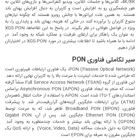
4K/8K، کلاس‌ها‌ و جلسات آنلاین، ویدیو کنفرانس‌ها و بازی‌های آنلاین به
طور چشمگیری رو به افزایش است و کاربران به دنبال افزایش پهنای باند
هستند. به همین علت اپراتورها با چالش روبرو هستند که چگونه نیازهای
متنوع کاربران را برآورده کنند در حالی که هزینه، پهنای باند و پایداری را، به
ویژه در فواصل طولانی در نظر بگیرند. در پاسخ به این تقاضاها، XGS-PON
به عنوان یک راهکار برای ارتقای ظرفیت و عملکرد شبکه به وجود آمد. در
ادامه با ما همراه باشید تا اطلاعات بیشتری در مورد XGS-PON در اختیارتان
قرار دهیم.
سیر تکاملی فناوری PON
PON (Passive Optical Network)، یک فناوری ارتباطات فیبرنوری است
که طراحی شده تا خدمات اینترنت با سرعت بالا را به کاربران نهایی ارائه دهد.
این فناوری از گروه Full Service Access Network (FSAN) منشأ گرفته
است، که منجر به ایجاد فناوری Asynchronous PON (APON) براساس
استانداردهای ITU-T شده است. APON با استفاده از حالت انتقال ناهمزمان
(ATM) برای ارتباطات جایگزین گزینه‌های گران‌قیمت‌تر شد. با پیشرفت
فناوری، Broadband PON (BPON) ظاهر شد، که به سرعت توسط
Ethernet PON (EPON) جایگزین شد. پس از آن، Gigabit PON
(GPON) با ارائه پهنای باند بیشتر و خدمات چندمنظوره به وجود آمد.
GPON به دلیل خدمات سه‌گانه (Voice, Video, Data) و ارائه QoS یک
جایگزین مقرون به صرفه‌ برای EPON است.