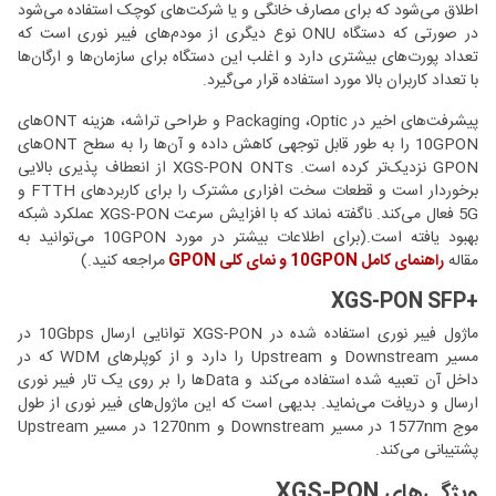
اطلاق می‌شود که برای مصارف خانگی و یا شرکت‌های کوچک استفاده می‌شود
در صورتی که دستگاه ONU نوع دیگری از مودم‌های فیبر نوری است که
تعداد پورت‌های بیشتری دارد و اغلب این دستگاه برای سازمان‌ها و ارگان‌ها
با تعداد کاربران بالا مورد استفاده قرار می‌گیرد.
پیشرفت‌های اخیر در Packaging ،Optic و طراحی تراشه، هزینه ONTهای
10GPON را به طور قابل توجهی کاهش داده و آن‌ها را به سطح ONTهای
GPON نزدیک‌تر کرده است. XGS-PON ONTs از انعطاف پذیری بالایی
برخوردار است و قطعات سخت افزاری مشترک را برای کاربرد‌های FTTH و
5G فعال می‌کند. ناگفته نماند که با افزایش سرعت XGS-PON عملکرد شبکه
بهبود یافته است.(برای اطلاعات بیشتر در مورد 10GPON می‌توانید به
مقاله
راهنمای کامل 10GPON و نمای کلی GPON
مراجعه کنید.)
+XGS-PON SFP
ماژول فیبر نوری استفاده شده در XGS-PON توانایی ارسال 10Gbps در
مسیر Downstream و Upstream را دارد و از کوپلرهای WDM که در
داخل آن تعبیه شده استفاده می‌کند و Dataها را بر روی یک تار فیبر نوری
ارسال و دریافت می‌نماید. بدیهی است که این ماژول‌های فیبر نوری از طول
موج 1577nm در مسیر Downstream و 1270nm در مسیر Upstream
پشتیبانی می‌کند.
ویژگی‌های XGS-PON