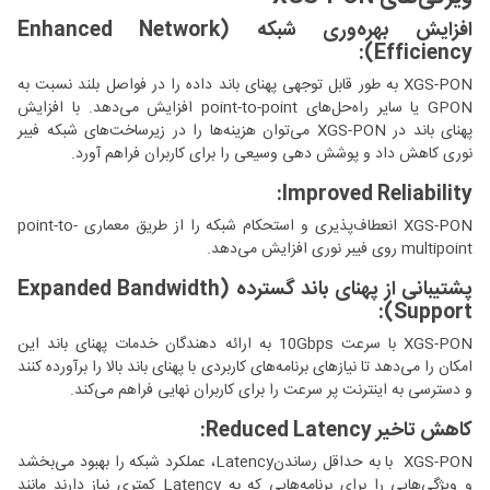
افزایش بهره‌وری شبکه (Enhanced Network
Efficiency):
XGS-PON به طور قابل توجهی پهنای باند داده را در فواصل بلند نسبت به
GPON یا سایر راه‌حل‌های point-to-point افزایش می‌دهد. با افزایش
پهنای باند در XGS-PON می‌توان هزینه‌ها را در زیرساخت‌های شبکه فیبر
نوری کاهش داد و پوشش دهی وسیعی را برای کاربران فراهم آورد.
Improved Reliability:
XGS-PON انعطاف‌پذیری و استحکام شبکه را از طریق معماری point-to-
multipoint روی فیبر نوری افزایش می‌دهد.
پشتیبانی از پهنای باند گسترده (Expanded Bandwidth
Support):
XGS-PON با سرعت 10Gbps به ارائه دهندگان خدمات پهنای باند این
امکان را می‌دهد تا نیازهای برنامه‌های کاربردی با پهنای باند بالا را برآورده کنند
و دسترسی به اینترنت پر سرعت را برای کاربران نهایی فراهم می‌کند.
کاهش تاخیر
Reduced Latency
:
XGS-PON با به حداقل رساندنLatency، عملکرد شبکه را بهبود می‌بخشد
و ویژگی‌هایی را برای برنامه‌هایی که به Latency کمتری نیاز دارند مانند