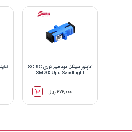
نوع پالیش : UPC
شکل بدنه : Duplex
آداپتور سینگل مود فیبر نوری SC SC
t
SM SX Upc SandLight
آداپتور سینگل مود فیبر نوری SC SC SM SX
UPC
272٬000 ریال
برند : SandLight
نوع کانکتور: SC-SC
نوع پالیش: UPC
شکل بدنه: Simplex