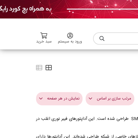
ورود به سیستم
سبد خرید
مرتب سازی بر اساس
نمایش در هر صفحه
برای اتصال به کانکتورهای سینگل مود و به منظور برقراری ارتباط بین دو فیبر نوری SMF طراحی شده است. این آداپتورهای فیبر نوری اغلب در
گران ترین
6
ارزان ترین
9
مله SC، LC، FC، و ST را ارائه می‌دهد که هر کدام برای نیازهای خاصی از شبکه طراحی شده‌اند. این آداپتورها دارای