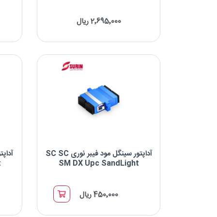
آداپتور سینگل مود فیبر نوری LC SC SM SX
آداپتور 
شکل بدنه
UPC
2٬695٬000 ریال
Duplex
برند : SandLight
نوع کانکتور: LC-SC
Simplex
نوع پالیش: UPC
Quad
شکل بدنه: Simplex
آداپتور سینگل مود فیبر نوری SC SC
t
SM DX Upc SandLight
آداپتور سینگل مود فیبر نوری SC SC SM DX
UPC
450٬000 ریال
برند : SandLight
نوع کانکتور : SC-SC