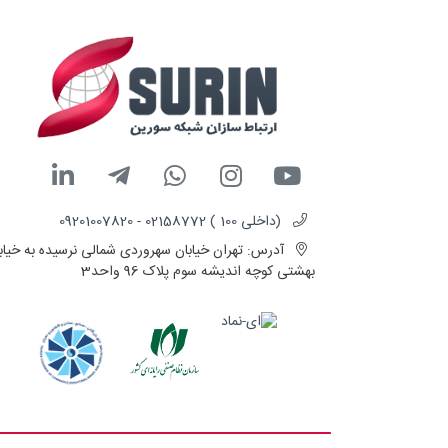
(داخلی 100 ) 02158772 - 09201007820
آدرس:
تهران خیابان سهروردی شمالی نرسیده به خیاب
بهشتی کوچه اندیشه سوم پلاک 96 واحد3