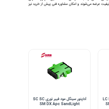
مرتبط ترین
12
فیت عرضه می‌شوند و امکان مشاوره فنی پیش از خرید نیز
پربازدیدترین
جدیدترین
مود فیبر نوری LC LC
آداپتور سینگل مود فیبر نوری SC SC
SM DX Apc SandLight
S