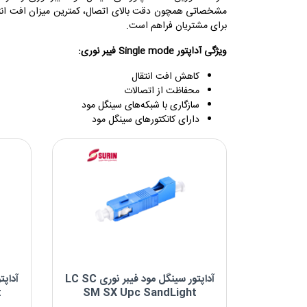
مشخصاتی همچون دقت بالای اتصال، کمترین میزان افت انتق
نوع کانکتور
برای مشتریان فراهم است.
SC-SC
ویژگی‌ آداپتور Single mode فیبر نوری:
LC-LC
LC-SC
کاهش افت انتقال
محفاظت از اتصالات
FC-FC
سازگاری با شبکه‌های سینگل مود
FC-SC
دارای کانکتورهای سینگل مود
FC-LC
DIN-DIN
نوع پالیش
APC
UPC
نوع فیبر
OS2 9/125μm
آداپتور سینگل مود فیبر نوری LC SC
Single
t
SM SX Upc SandLight
Mode/Multimode